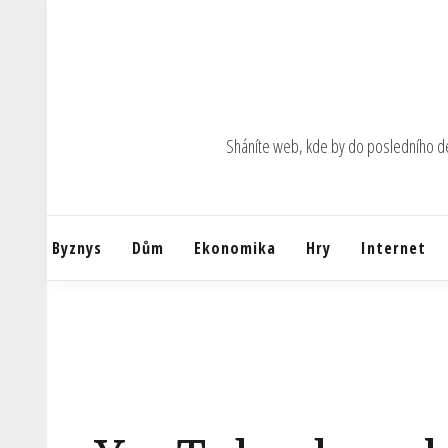
Skip
to
content
Sháníte web, kde by do posledního deta
Byznys
Dům
Ekonomika
Hry
Internet