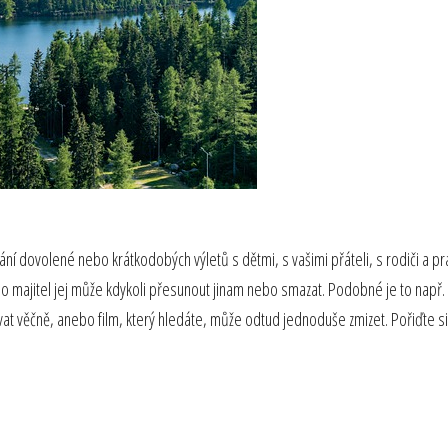
ovolené nebo krátkodobých výletů s dětmi, s vašimi přáteli, s rodiči a praro
ho majitel jej může kdykoli přesunout jinam nebo smazat. Podobné je to např. i
t věčně, anebo film, který hledáte, může odtud jednoduše zmizet. Pořiďte si p