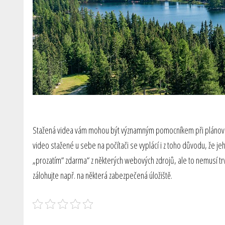
Stažená videa vám mohou být významným pomocníkem při plánování d
video stažené u sebe na počítači se vyplácí i z toho důvodu, že je
„prozatím“ zdarma“ z některých webových zdrojů, ale to nemusí trva
zálohujte např. na některá zabezpečená úložiště.