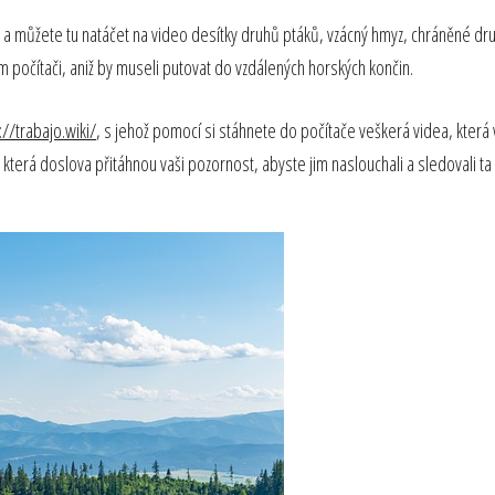
uku a můžete tu natáčet na video desítky druhů ptáků, vzácný hmyz, chráněné dr
ém počítači, aniž by museli putovat do vzdálených horských končin.
://trabajo.wiki/
, s jehož pomocí si stáhnete do počítače veškerá videa, která vá
, která doslova přitáhnou vaši pozornost, abyste jim naslouchali a sledovali