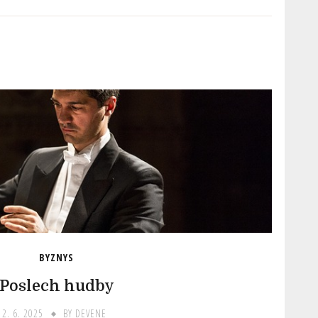
BYZNYS
Poslech hudby
12. 6. 2025
BY
DEVENE