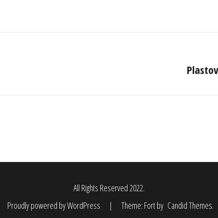
Plasto
All Rights Reserved 2022.
Proudly powered by WordPress
|
Theme: Fort by
Candid Themes
.