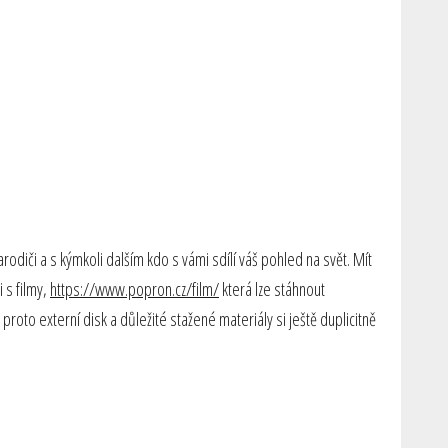
diči a s kýmkoli dalším kdo s vámi sdílí váš pohled na svět. Mít
 s filmy,
https://www.popron.cz/film/
která lze stáhnout
roto externí disk a důležité stažené materiály si ještě duplicitně