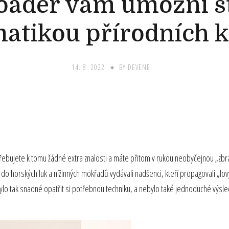
ader vám umožní sta
atikou přírodních 
14. 8. 2022
BY
DEVENE
řebujete k tomu žádné extra znalosti a máte přitom v rukou neobyčejnou „zbra
, do horských luk a nížinných mokřadů vydávali nadšenci, kteří propagovali „
ylo tak snadné opatřit si potřebnou techniku, a nebylo také jednoduché výsle