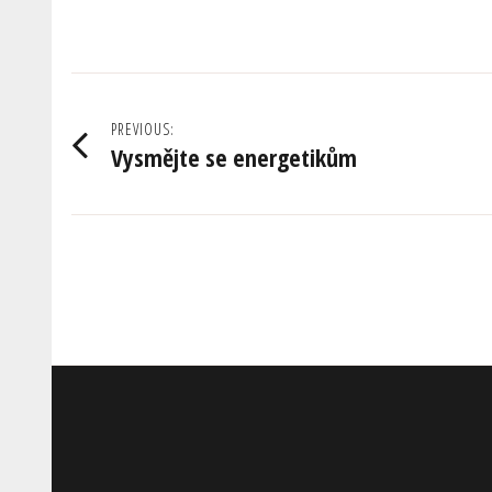
Navigace
PREVIOUS:
Vysmějte se energetikům
pro
příspěvek