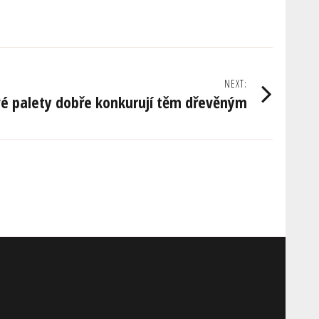
NEXT:
vé palety dobře konkurují těm dřevěným