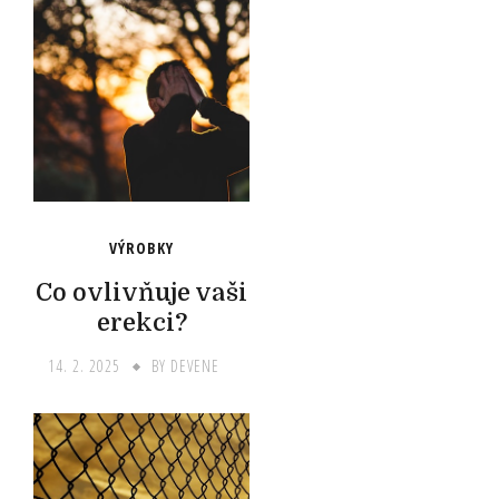
VÝROBKY
Co ovlivňuje vaši
erekci?
14. 2. 2025
BY
DEVENE