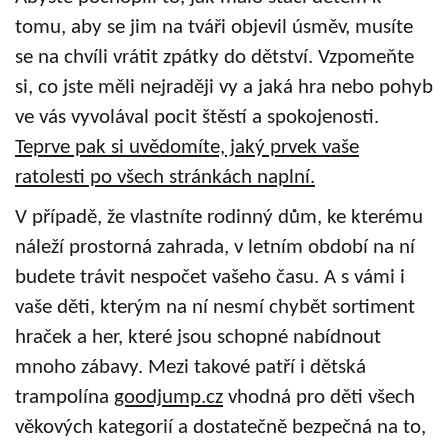
tomu, aby se jim na tváři objevil úsměv, musíte
se na chvíli vrátit zpátky do dětství. Vzpomeňte
si, co jste měli nejraději vy a jaká hra nebo pohyb
ve vás vyvolával pocit štěstí a spokojenosti.
Teprve pak si uvědomíte, jaký prvek vaše
ratolesti po všech stránkách naplní.
V případě, že vlastníte rodinný dům, ke kterému
náleží prostorná zahrada, v letním období na ní
budete trávit nespočet vašeho času. A s vámi i
vaše děti, kterým na ní nesmí chybět sortiment
hraček a her, které jsou schopné nabídnout
mnoho zábavy. Mezi takové patří i dětská
trampolína
goodjump.cz
vhodná pro děti všech
věkových kategorií a dostatečně bezpečná na to,