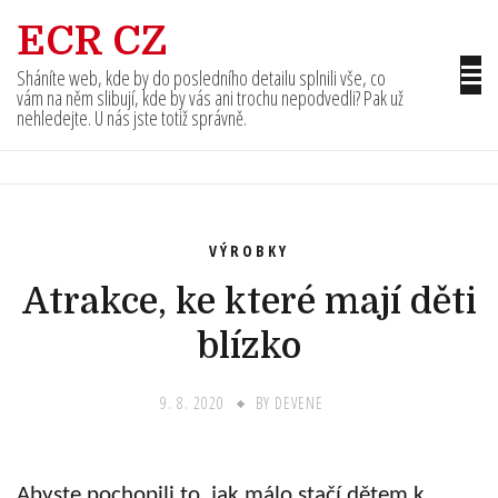
Skip
ECR CZ
to
content
Sháníte web, kde by do posledního detailu splnili vše, co
vám na něm slibují, kde by vás ani trochu nepodvedli? Pak už
nehledejte. U nás jste totiž správně.
VÝROBKY
Atrakce, ke které mají děti
blízko
9. 8. 2020
BY
DEVENE
Abyste pochopili to, jak málo stačí dětem k