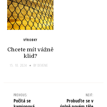
VÝROBKY
Chcete mít vážně
klid?
15. 10. 2024
BY
DEVENE
Navigace
PREVIOUS:
NEXT:
Počítá se
Probuďte se v
pro
kamionová
úplně novém těle