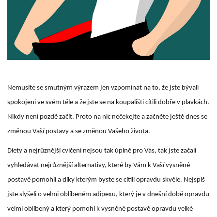
Nemusíte se smutným výrazem jen vzpomínat na to, že jste bývali
spokojeni ve svém těle a že jste se na koupališti cítili dobře v plavkách.
Nikdy není pozdě začít. Proto na nic nečekejte a začněte ještě dnes se
změnou Vaší postavy a se změnou Vašeho života.
Diety a nejrůznější cvičení nejsou tak úplně pro Vás, tak jste začali
vyhledávat nejrůznější alternativy, které by Vám k Vaší vysněné
postavě pomohli a díky kterým byste se cítili opravdu skvěle. Nejspíš
jste slyšeli o velmi oblíbeném adipexu, který je v dnešní době opravdu
velmi oblíbený a který pomohl k vysněné postavě opravdu velké