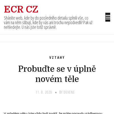
Skip
ECR CZ
to
content
Sháníte web, kde by do posledního detailu splnili vše, co
vám na něm slibují, kde by vás ani trochu nepodvedli? Pak už
nehledejte. U nás jste totiž správně.
VZTAHY
Probuďte se v úplně
novém těle
11. 8. 2020
BY
DEVENE
V mladém věku jste vždy byli zvyklí, že máte opravdu nádhernou