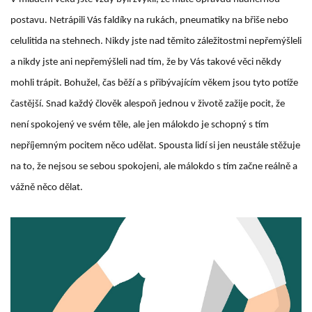
postavu. Netrápili Vás faldíky na rukách, pneumatiky na břiše nebo
celulitida na stehnech. Nikdy jste nad těmito záležitostmi nepřemýšleli
a nikdy jste ani nepřemýšleli nad tím, že by Vás takové věci někdy
mohli trápit. Bohužel, čas běží a s přibývajícím věkem jsou tyto potíže
častější. Snad každý člověk alespoň jednou v životě zažije pocit, že
není spokojený ve svém těle, ale jen málokdo je schopný s tím
nepříjemným pocitem něco udělat. Spousta lidí si jen neustále stěžuje
na to, že nejsou se sebou spokojeni, ale málokdo s tím začne reálně a
vážně něco dělat.