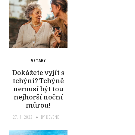
VZTAHY
Dokážete vyjít s
tchýní? Tchýně
nemusí být tou
nejhorší noční
můrou!
27. 1. 2023
BY
DEVENE