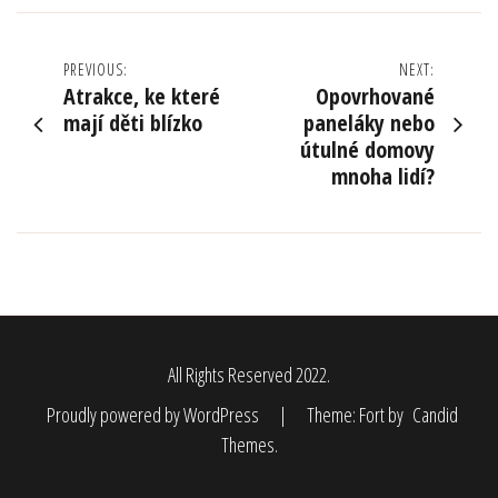
Navigace
PREVIOUS:
NEXT:
Atrakce, ke které
Opovrhované
pro
mají děti blízko
paneláky nebo
útulné domovy
příspěvek
mnoha lidí?
All Rights Reserved 2022.
Proudly powered by WordPress
|
Theme: Fort by
Candid
Themes
.