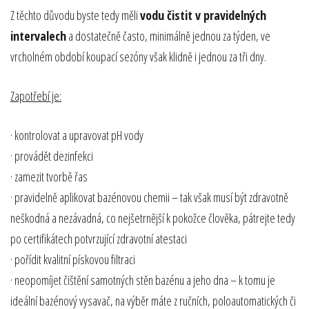
Z těchto důvodu byste tedy měli
vodu čistit v pravidelných
intervalech
a dostatečně často, minimálně jednou za týden, ve
vrcholném období koupací sezóny však klidně i jednou za tři dny.
Zapotřebí je:
· kontrolovat a upravovat pH vody
· provádět dezinfekci
· zamezit tvorbě řas
· pravidelně aplikovat bazénovou chemii – tak však musí být zdravotně
neškodná a nezávadná, co nejšetrnější k pokožce člověka, pátrejte tedy
po certifikátech potvrzující zdravotní atestaci
· pořídit kvalitní pískovou filtraci
· neopomíjet čištění samotných stěn bazénu a jeho dna ­– k tomu je
ideální bazénový vysavač, na výběr máte z ručních, poloautomatických či