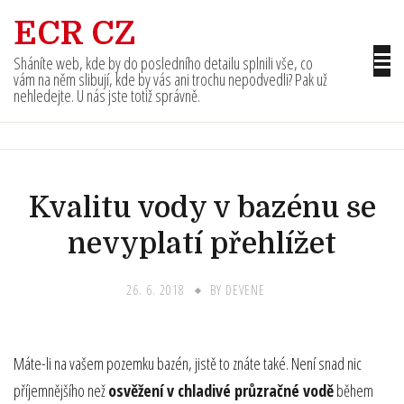
Skip
ECR CZ
to
content
Sháníte web, kde by do posledního detailu splnili vše, co
vám na něm slibují, kde by vás ani trochu nepodvedli? Pak už
nehledejte. U nás jste totiž správně.
Kvalitu vody v bazénu se
nevyplatí přehlížet
26. 6. 2018
BY
DEVENE
Máte-li na vašem pozemku bazén, jistě to znáte také. Není snad nic
příjemnějšího než
osvěžení v chladivé průzračné vodě
během