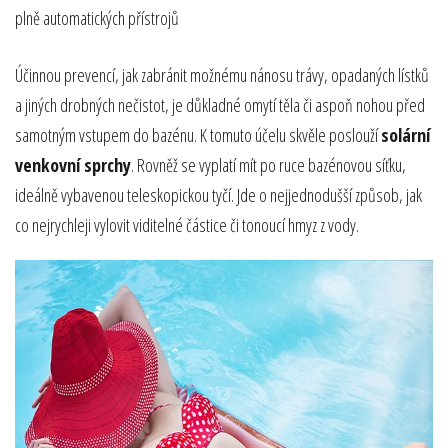
plně automatických přístrojů
Účinnou prevencí, jak zabránit možnému nánosu trávy, opadaných lístků
a jiných drobných nečistot, je důkladné omytí těla či aspoň nohou před
samotným vstupem do bazénu. K tomuto účelu skvěle poslouží
solární
venkovní sprchy
. Rovněž se vyplatí mít po ruce bazénovou síťku,
ideálně vybavenou teleskopickou tyčí. Jde o nejjednodušší způsob, jak
co nejrychleji vylovit viditelné částice či tonoucí hmyz z vody.