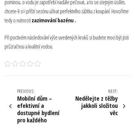
pominou, o vodu je zapotřebí nadále pečovat, a to se stejným úsilím,
chcete-li si i příští sezónu užívat perfektního zážitku z koupání. Hovoříme
tedy o nutnosti
zazimování bazénu
.
Při poctivém následování výše uvedených kroků si budete moci být jisti
průzračnou a kvalitní vodou.
Navigace
PREVIOUS:
NEXT:
Mobilní dům –
Nedělejte z těžby
pro
efektivní a
jakkoli složitou
dostupné bydlení
věc
příspěvek
pro každého