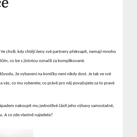
ce
 Ve chvíli, kdy chtějí ženy své partnery překvapit, nemají mnoho
ěčím, co lze s jistotou označit za komplikované.
 důvodu, že vybavení na koníčky není nikdy dost. Je tak ve své
 na vás, co mu vyberete; co právě pro něj považujete za to pravé
ápadem nakoupit mu jednotlivé části jeho výbavy samostatně,
u. A co zde vlastně najedete?