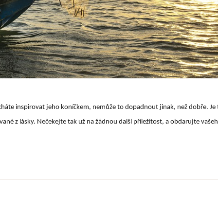
cháte inspirovat jeho koníčkem, nemůže to dopadnout jinak, než dobře. Je t
né z lásky. Nečekejte tak už na žádnou další příležitost, a obdarujte vašeho