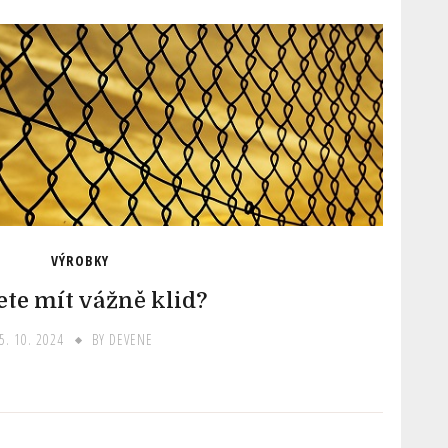
VÝROBKY
te mít vážně klid?
5. 10. 2024
BY
DEVENE