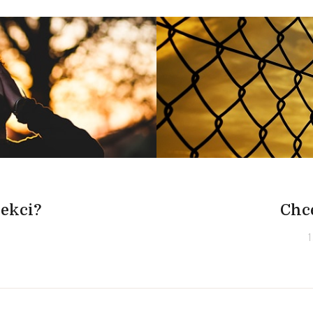
rekci?
Chce
1