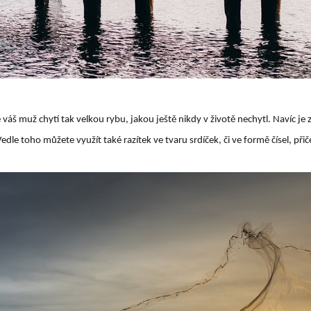
ě váš muž chytí tak velkou rybu, jakou ještě nikdy v životě nechytl. Navíc 
Vedle toho můžete využít také razítek ve tvaru srdíček, či ve formě čísel, 