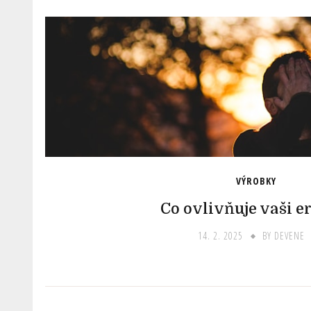
VÝROBKY
Co ovlivňuje vaši e
14. 2. 2025
BY
DEVENE