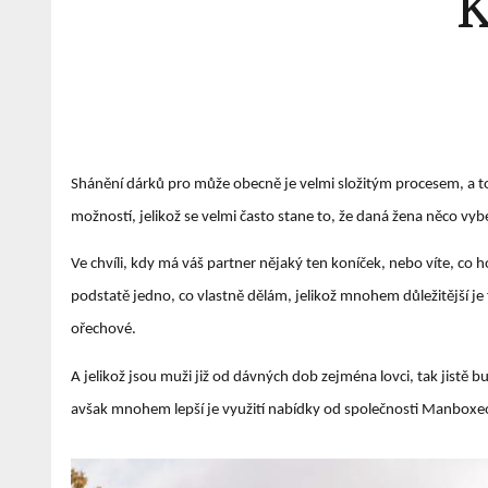
K
Shánění dárků pro může obecně je velmi složitým procesem, a to 
možností, jelikož se velmi často stane to, že daná žena něco vyb
Ve chvíli, kdy má váš partner nějaký ten koníček, nebo víte, co h
podstatě jedno, co vlastně dělám, jelikož mnohem důležitější je 
ořechové.
A jelikož jsou muži již od dávných dob zejména lovci, tak jistě bu
avšak mnohem lepší je využití nabídky od společnosti Manboxeo,