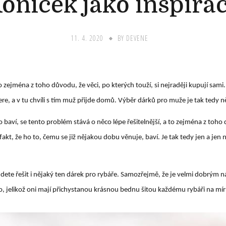
oníček jako inspira
11. 4. 2020
BY
DEVENE
zejména z toho důvodu, že věci, po kterých touží, si nejraději kupují sami.
ere, a v tu chvíli s tím muž přijde domů. Výběr dárků pro muže je tak tedy n
o baví, se tento problém stává o něco lépe řešitelnější, a to zejména z toho
fakt, že ho to, čemu se již nějakou dobu věnuje, baví. Je tak tedy jen a jen
dete řešit i nějaký ten
dárek pro rybáře
. Samozřejmě, že je velmi dobrým n
 jelikož oni mají přichystanou krásnou bednu šitou každému rybáři na mír