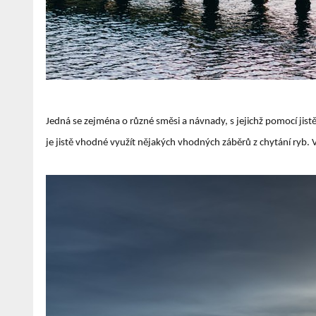
Jedná se zejména o různé směsi a návnady, s jejichž pomocí jist
je jistě vhodné využít nějakých vhodných záběrů z chytání ryb. 