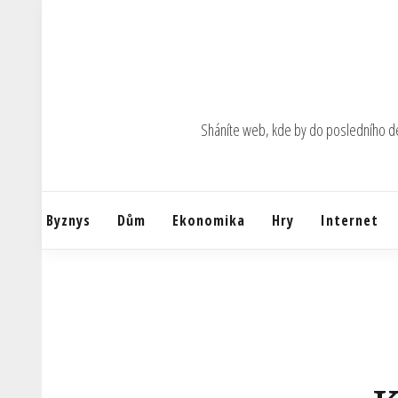
Skip
to
content
Sháníte web, kde by do posledního deta
Byznys
Dům
Ekonomika
Hry
Internet