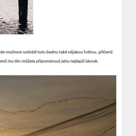
je zde možnost ozdobit tuto bednu také nějakou fotkou, přičemž
přičemž mu tím můžete připomenout jeho nejlepší úlovek.