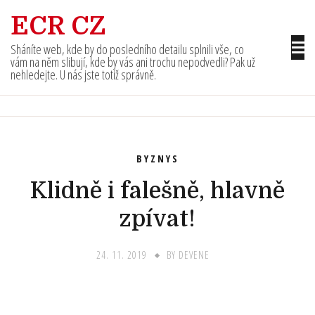
Skip
ECR CZ
to
content
Sháníte web, kde by do posledního detailu splnili vše, co
vám na něm slibují, kde by vás ani trochu nepodvedli? Pak už
nehledejte. U nás jste totiž správně.
BYZNYS
Klidně i falešně, hlavně
zpívat!
24. 11. 2019
BY
DEVENE