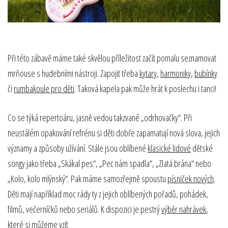
Při této zábavě máme také skvělou příležitost začít pomalu seznamovat
mrňouse s hudebními nástroji. Zapojit třeba
kytary
,
harmoniky
,
bubínky
či
rumbakoule pro děti
. Taková kapela pak může hrát k poslechu i tanci!
Co se týká repertoáru, jasně vedou takzvané „odrhovačky“. Při
neustálém opakování refrénu si děti dobře zapamatují nová slova, jejich
významy a způsoby užívání. Stále jsou oblíbené
klasické lidové
dětské
songy jako třeba „Skákal pes“, „Pec nám spadla“, „Zlatá brána“ nebo
„Kolo, kolo mlýnský“. Pak máme samozřejmě spoustu
písniček nových
.
Děti mají například moc rády ty z jejich oblíbených pořadů, pohádek,
filmů, večerníčků nebo seriálů. K dispozici je pestrý
výběr nahrávek
,
které si můžeme vzít