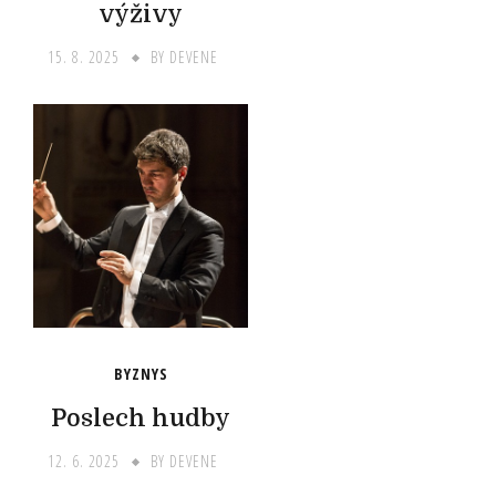
výživy
15. 8. 2025
BY
DEVENE
BYZNYS
Poslech hudby
12. 6. 2025
BY
DEVENE