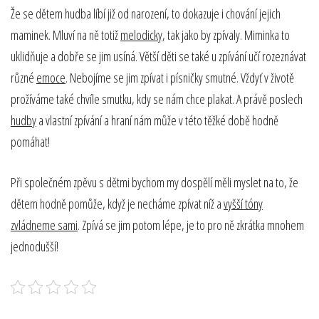
Že se dětem hudba líbí již od narození, to dokazuje i chování jejich
maminek. Mluví na ně totiž
melodicky
, tak jako by zpívaly. Miminka to
uklidňuje a dobře se jim usíná. Větší děti se také u zpívání učí rozeznávat
různé
emoce
. Nebojíme se jim zpívat i písničky smutné. Vždyť v životě
prožíváme také chvíle smutku, kdy se nám chce plakat. A právě poslech
hudby
a vlastní zpívání a hraní nám může v této těžké době hodně
pomáhat!
Při společném zpěvu s dětmi bychom my dospělí měli myslet na to, že
dětem hodně pomůže, když je necháme zpívat níž a
vyšší tóny
zvládneme sami
. Zpívá se jim potom lépe, je to pro ně zkrátka mnohem
jednodušší!