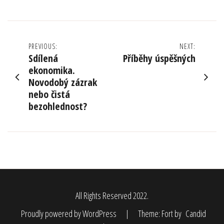
Navigace
PREVIOUS:
NEXT:
Sdílená
Příběhy úspěšných
pro
ekonomika.
Novodobý zázrak
příspěvek
nebo čistá
bezohlednost?
All Rights Reserved 2022.
Proudly powered by WordPress
|
Theme: Fort by
Candid