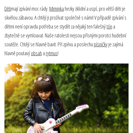
Děti
mají zpívání moc rády.
Miminka
hezky zklidní a uspí, pro větší děti je
skvělou zábavou. A chtějí ji prožívat společně s námi! V případě zpívání s
dětmi není opravdu potřeba se stydět za nějaký ten falešný
tón
a
zbytečně se vymlouvat. Naše ratolesti nejsou přísnými porotci hudební
soutěže. Chtějí se hlavně bavit. Při zpěvu a poslechu
písničky
je zajímá
hlavně poutavý
obsah
a
rytmus
!