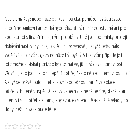
A co s tím? Když nepomůže bankovní půjčka, pomůže naštěstí často
aspoň
nebankovní americká hypotéka
, která není nedostupná ani pro
spoustu lidí s finančními a jinými problémy. U té jsou podmínky pro její
získávání nastaveny jinak, tak, že jim lze vyhovět, i když člověk málo
vydělává a na své registry nemůže být pyšný. V takovém případě je tu
totiž možnost získat peníze díky alternativě, jíž je zástava nemovitosti.
Vždyť i ti, kdo jsou na tom nepříliš dobře, často nějakou nemovitost mají.
A když se právě touto u nebankovní společnosti zaručí za splácení
půjčených peněz, uspějí. A takový úspěch znamená peníze, které jsou
lidem v tísni potřeba k tomu, aby svou existenci nějak slušně zvládli, do
doby, než jim zase bude lépe.