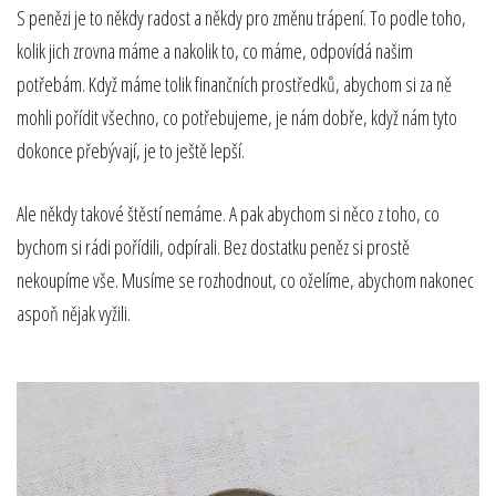
S penězi je to někdy radost a někdy pro změnu trápení. To podle toho,
kolik jich zrovna máme a nakolik to, co máme, odpovídá našim
potřebám. Když máme tolik finančních prostředků, abychom si za ně
mohli pořídit všechno, co potřebujeme, je nám dobře, když nám tyto
dokonce přebývají, je to ještě lepší.
Ale někdy takové štěstí nemáme. A pak abychom si něco z toho, co
bychom si rádi pořídili, odpírali. Bez dostatku peněz si prostě
nekoupíme vše. Musíme se rozhodnout, co oželíme, abychom nakonec
aspoň nějak vyžili.