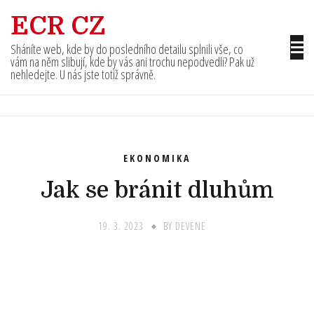
Skip
ECR CZ
to
content
Sháníte web, kde by do posledního detailu splnili vše, co
vám na něm slibují, kde by vás ani trochu nepodvedli? Pak už
nehledejte. U nás jste totiž správně.
EKONOMIKA
Jak se bránit dluhům
19. 3. 2023
BY
DEVENE