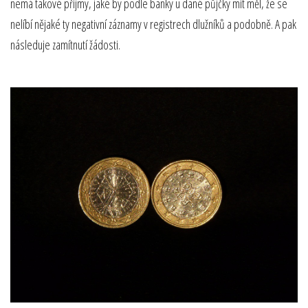
nemá takové příjmy, jaké by podle banky u dané půjčky mít měl, že se
nelíbí nějaké ty negativní záznamy v registrech dlužníků a podobně. A pak
následuje zamítnutí žádosti.