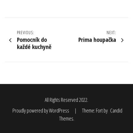
Navigace
PREVIOUS:
NEXT:
Pomocník do
Prima houpačka
pro
každé kuchyně
příspěvek
All Rights Reserved 2022.
Proudly powered by WordPress
|
Theme: Fort by
Candid
Themes
.