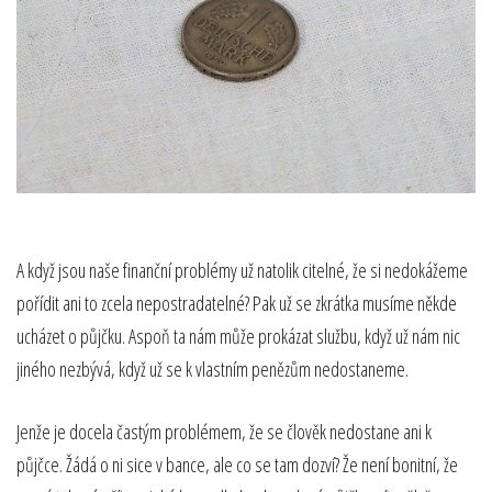
A když jsou naše finanční problémy už natolik citelné, že si nedokážeme
pořídit ani to zcela nepostradatelné? Pak už se zkrátka musíme někde
ucházet o půjčku. Aspoň ta nám může prokázat službu, když už nám nic
jiného nezbývá, když už se k vlastním penězům nedostaneme.
Jenže je docela častým problémem, že se člověk nedostane ani k
půjčce. Žádá o ni sice v bance, ale co se tam dozví? Že není bonitní, že