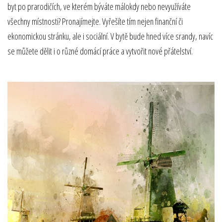
byt po prarodičích, ve kterém býváte málokdy nebo nevyužíváte
všechny místnosti? Pronajímejte. Vyřešíte tím nejen finanční či
ekonomickou stránku, ale i sociální. V bytě bude hned více srandy, navíc
se můžete dělit i o různé domácí práce a vytvořit nové přátelství.