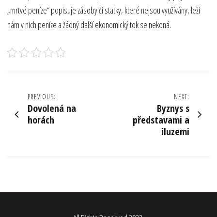
„mrtvé peníze“ popisuje zásoby či statky, které nejsou využívány, leží
nám v nich peníze a žádný další ekonomický tok se nekoná.
Navigace
PREVIOUS:
NEXT:
Dovolená na
Byznys s
pro
horách
představami a
iluzemi
příspěvek