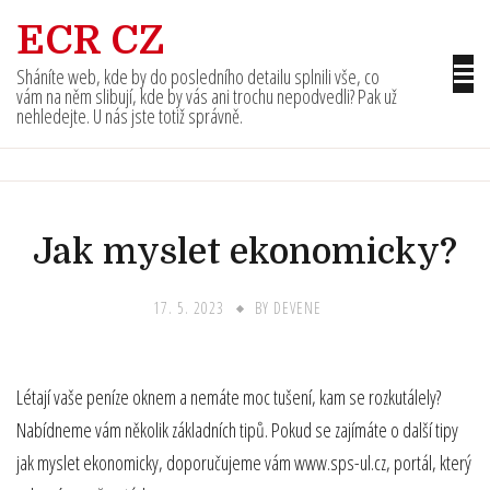
Skip
ECR CZ
to
content
Sháníte web, kde by do posledního detailu splnili vše, co
vám na něm slibují, kde by vás ani trochu nepodvedli? Pak už
nehledejte. U nás jste totiž správně.
Jak myslet ekonomicky?
17. 5. 2023
BY
DEVENE
Létají vaše peníze oknem a nemáte moc tušení, kam se rozkutálely?
Nabídneme vám několik základních tipů. Pokud se zajímáte o další tipy
jak myslet ekonomicky, doporučujeme vám
www.sps-ul.cz
, portál, který