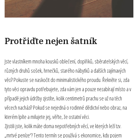
Protřiďte nejen šatník
Jste vlastníkem mnoha kousků oblečení, doplňků, sběratelských věcí,
různých druhů sošek, hrnečků, starého nábytků a dalších zajímavých
věcí? Pokuste se naskočit do minimalistického proudu. Řekněte si, zda
tyto věci opravdu potřebujete, zda vám jen a pouze nezabírají místo a v
případě jejich údržby zjistíte, kolik centimetrů prachu se už na těch
věcech nachází? Pokud se nejedná o rodinné dědictví nebo obraz, na
kterém lpíte a milujete jej, věřte, že ostatní věci.
Zjistili jste, kolik máte doma nepotřebných věcí, ve kterých leží tzv.
„mrtvé peníze“? Tento termín se používá s ekonomice, kdy pojem