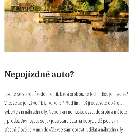
Nepojízdné auto?
Jezdíte se starou Škodou Felicii, která proklouzne technickou jen tak tak?
Víte, že se její „život“ blíží ke konci? Před tím, než ji odvezete do šrotu,
vyberte z ní náhradní díly. Nebo jí ani nemusíte dávat do šrotu a můžete
ji prodat. Divili byste se jak jdou stará auta na odbyt. Lidé jsou s nimi
šťastní, člověk si v nich dokáže vše sám opravit, udělat a náhradní díly