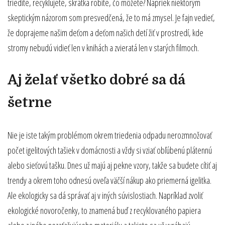
triedite, recyklujete, skrátka robíte, čo môžete? Napriek niektorým
skeptickým názorom som presvedčená, že to má zmysel. Je fajn vedieť,
že doprajeme našim deťom a deťom našich detí žiť v prostredí, kde
stromy nebudú vidieť len v knihách a zvieratá len v starých filmoch.
Aj želať všetko dobré sa dá
šetrne
Nie je iste takým problémom okrem triedenia odpadu nerozmnožovať
počet igelitových tašiek v domácnosti a vždy si vziať obľúbenú plátennú
alebo sieťovú tašku. Dnes už majú aj pekne vzory, takže sa budete cítiť aj
trendy a okrem toho odnesú oveľa väčší nákup ako priemerná igelitka.
Ale ekologicky sa dá správať aj v iných súvislostiach. Napríklad zvoliť
ekologické
novoročenky
, to znamená buď z recyklovaného papiera