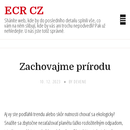
Skip
ECR CZ
to
content
Sháníte web, kde by do posledního detailu splnili vše, co
vám na něm slibují, kde by vás ani trochu nepodvedli? Pak už
nehledejte. U nás jste totiž správně.
Zachovajme prírodu
10. 12. 2023
BY
DEVENE
Aj vy ste podľahli trendu alebo skôr nutnosti chovať sa ekologicky?
Snažíte sa zbytočne nezaťažovať planétu ťažko rozložiteľným odpadom,