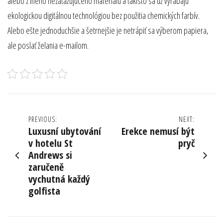
alebo z iného nezaťažujúceho materiálu a takisto sa už vyrábajú
ekologickou digitálnou technológiou bez použitia chemických farbív.
Alebo ešte jednoduchšie a šetrnejšie je netrápiť sa výberom papiera,
ale poslať želania e-mailom.
Navigace
PREVIOUS:
NEXT:
Luxusní ubytování
Erekce nemusí být
pro
v hotelu St
pryč
Andrews si
příspěvek
zaručeně
vychutná každý
golfista