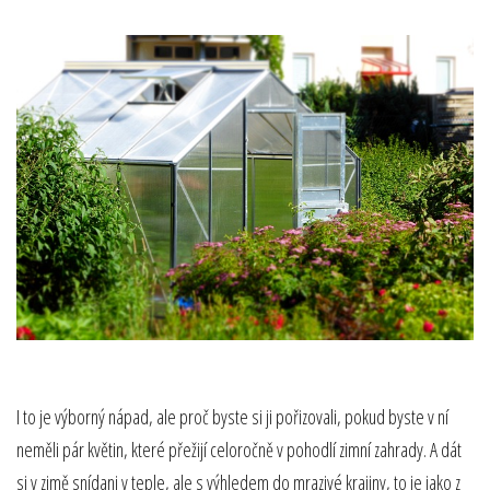
I to je výborný nápad, ale proč byste si ji pořizovali, pokud byste v ní
neměli pár květin, které přežijí celoročně v pohodlí zimní zahrady. A dát
si v zimě snídani v teple, ale s výhledem do mrazivé krajiny, to je jako z