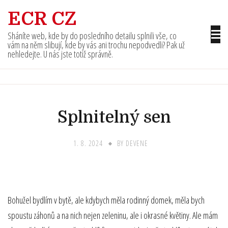
Skip
ECR CZ
to
content
Sháníte web, kde by do posledního detailu splnili vše, co
vám na něm slibují, kde by vás ani trochu nepodvedli? Pak už
nehledejte. U nás jste totiž správně.
Splnitelný sen
1. 8. 2024
BY
DEVENE
Bohužel bydlím v bytě, ale kdybych měla rodinný domek, měla bych
spoustu záhonů a na nich nejen zeleninu, ale i okrasné květiny. Ale mám