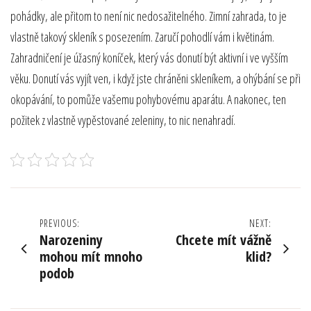
pohádky, ale přitom to není nic nedosažitelného. Zimní zahrada, to je
vlastně takový skleník s posezením. Zaručí pohodlí vám i květinám.
Zahradničení je úžasný koníček, který vás donutí být aktivní i ve vyšším
věku. Donutí vás vyjít ven, i když jste chráněni skleníkem, a ohýbání se při
okopávání, to pomůže vašemu pohybovému aparátu. A nakonec, ten
požitek z vlastně vypěstované zeleniny, to nic nenahradí.
Navigace
PREVIOUS:
NEXT:
Narozeniny
Chcete mít vážně
pro
mohou mít mnoho
klid?
podob
příspěvek