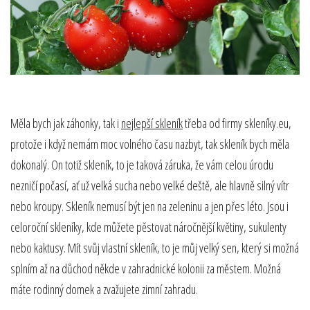
Měla bych jak záhonky, tak i
nejlepší skleník
třeba od firmy skleníky.eu,
protože i když nemám moc volného času nazbyt, tak skleník bych měla
dokonalý. On totiž skleník, to je taková záruka, že vám celou úrodu
nezničí počasí, ať už velká sucha nebo velké deště, ale hlavně silný vítr
nebo kroupy. Skleník nemusí být jen na zeleninu a jen přes léto. Jsou i
celoroční skleníky, kde můžete pěstovat náročnější květiny, sukulenty
nebo kaktusy. Mít svůj vlastní skleník, to je můj velký sen, který si možná
splním až na důchod někde v zahradnické kolonii za městem. Možná
máte rodinný domek a zvažujete zimní zahradu.