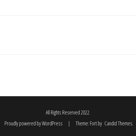
All Rights Reserved 2022.
Proudly powered by WordPress
|
Theme: Fort by
Candid Themes
.