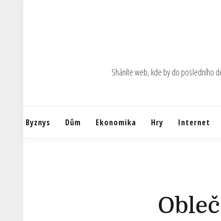
Skip
to
content
Sháníte web, kde by do posledního deta
Byznys
Dům
Ekonomika
Hry
Internet
Obleč