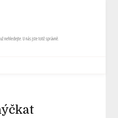
ž nehledejte. U nás jste totiž správně.
hýčkat