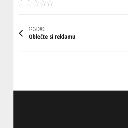
Navigace
PREVIOUS:
Oblečte si reklamu
pro
příspěvek