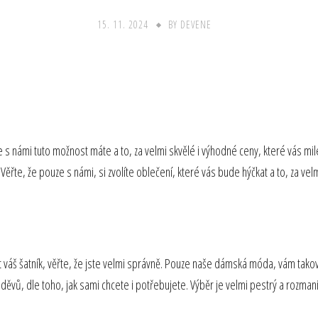
15. 11. 2024
BY
DEVENE
e s námi tuto možnost máte a to, za velmi skvělé i výhodné ceny, které vás mi
te, že pouze s námi, si zvolíte oblečení, které vás bude hýčkat a to, za velmi
váš šatník, věřte, že jste velmi správně. Pouze naše dámská móda, vám takové
ěvů, dle toho, jak sami chcete i potřebujete. Výběr je velmi pestrý a rozmani