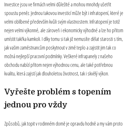
Investice jsou ve firmách velmi důležité a mohou mnohdy ušetřit
spoustu peněz. Jednou takovou investicí může být i infratopení, které je
velmi oblíbené především kvůli svým vlastnostem. Infratopení je totiž
nejen velmi výkonné, ale zároveň i ekonomicky výhodné a lze ho přitom
umístit takřka kamkoli. I díky tomu si tak již nemusíte dělat starosti s tím,
jak vašim zaměstnancům poskytnout v zimě teplo a zajistit jim tak co
možná nejlepší pracovní podmínky. Veškeré infrapanely z našeho
obchodu nabízí přitom nejen výhodnou cenu, ale také potřebnou
kvalitu, která zajistí jak dlouholetou životnost, tak i skvělý výkon.
Vyřešte problém s topením
jednou pro vždy
Způsobů, jak topit v rodinném domě je opravdu hodně a my vám proto