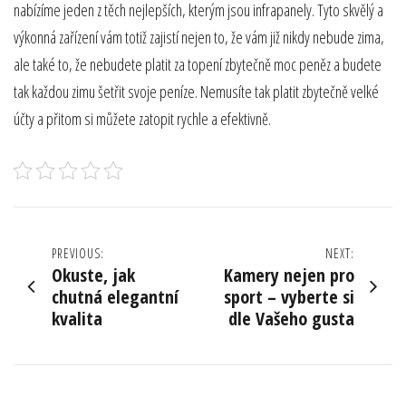
nabízíme jeden z těch nejlepších, kterým jsou
infrapanely
. Tyto skvělý a
výkonná zařízení vám totiž zajistí nejen to, že vám již nikdy nebude zima,
ale také to, že nebudete platit za topení zbytečně moc peněz a budete
tak každou zimu šetřit svoje peníze. Nemusíte tak platit zbytečně velké
účty a přitom si můžete zatopit rychle a efektivně.
Navigace
PREVIOUS:
NEXT:
Okuste, jak
Kamery nejen pro
pro
chutná elegantní
sport – vyberte si
kvalita
dle Vašeho gusta
příspěvek